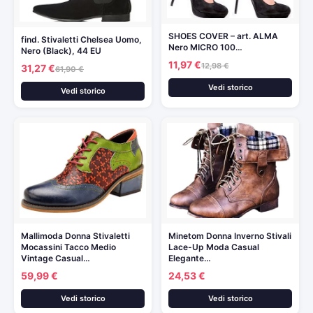
SHOES COVER – art. ALMA
find. Stivaletti Chelsea Uomo,
Nero MICRO 100…
Nero (Black), 44 EU
11,97 €
12,98 €
31,27 €
61,90 €
Vedi storico
Vedi storico
Mallimoda Donna Stivaletti
Minetom Donna Inverno Stivali
Mocassini Tacco Medio
Lace-Up Moda Casual
Vintage Casual…
Elegante…
59,99 €
24,53 €
Vedi storico
Vedi storico