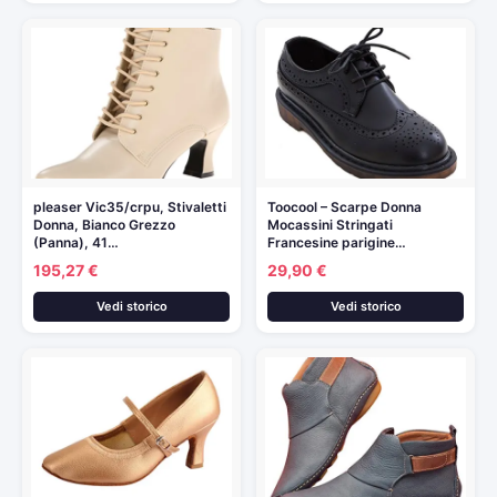
pleaser Vic35/crpu, Stivaletti
Toocool – Scarpe Donna
Donna, Bianco Grezzo
Mocassini Stringati
(Panna), 41…
Francesine parigine…
195,27 €
29,90 €
Vedi storico
Vedi storico