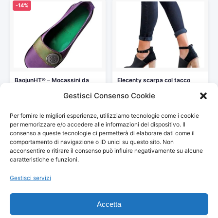
-14%
BaojunHT® – Mocassini da
Elecenty scarpa col tacco
Donna in Morbida Pelle,…
donna Scarpe Eleganti in…
Gestisci Consenso Cookie
21,10 €
48,00 €
24,59 €
Per fornire le migliori esperienze, utilizziamo tecnologie come i cookie
Vedi storico
Vedi storico
per memorizzare e/o accedere alle informazioni del dispositivo. Il
consenso a queste tecnologie ci permetterà di elaborare dati come il
comportamento di navigazione o ID unici su questo sito. Non
acconsentire o ritirare il consenso può influire negativamente su alcune
caratteristiche e funzioni.
© 2026
Arredamento Vintage, Retrò
— Tutti i prezzi sono
Gestisci servizi
aggiornati automaticamente da Amazon.
Partecipante al Programma di Affiliazione Amazon EU, un
Accetta
programma pubblicitario che consente ai siti di percepire una
commissione pubblicitaria pubblicizzando e fornendo link al sito