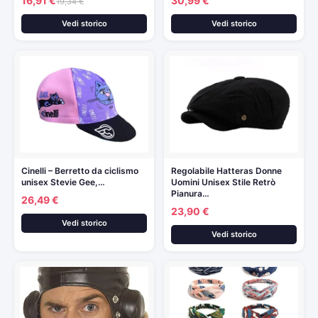
16,91 €
30,99 €
19,34 €
Vedi storico
Vedi storico
Cinelli – Berretto da ciclismo
Regolabile Hatteras Donne
unisex Stevie Gee,…
Uomini Unisex Stile Retrò
Pianura…
26,49 €
23,90 €
Vedi storico
Vedi storico