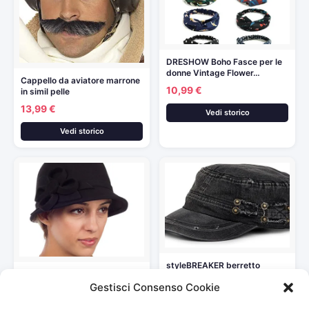
DRESHOW Boho Fasce per le
donne Vintage Flower…
Cappello da aviatore marrone
10,99 €
in simil pelle
13,99 €
Vedi storico
Vedi storico
styleBREAKER berretto
Sakkas 0121LC – Cappello
militare dal look washed,
Invernale da Donna in…
Gestisci Consenso Cookie
used, vintage,…
43,26 €
17,95 €