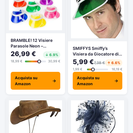
BRAMBLE! 12 Visiere
Parasole Neon –
SMIFFYS Smiffy’s
Transparente – Donna &
26,99 €
Visiera da Giocatore di
↓ 6.9%
Uomo – Sun Visor cap
Poker, Verde Custodia
5,99 €
18,99 €
30,99 €
per Pub, Golf, Tennis,
7,38 €
↑ 6.6%
per Adulti, Colore
Vegas, Poker, Anni ’80,
1,99 €
16,19 €
Dorato, Taglia Unica,
Casinò e Altro.
31706
Acquista su
Acquista su
→
→
Amazon
Amazon