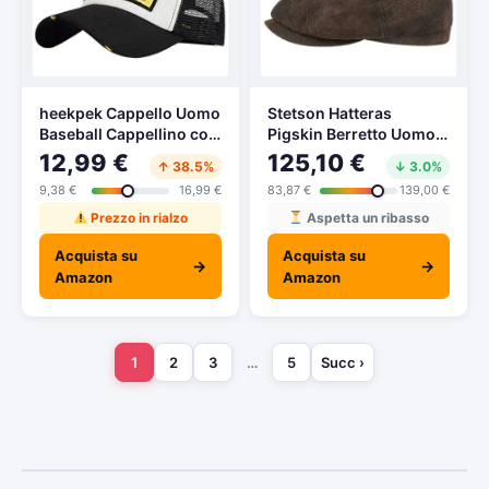
heekpek Cappello Uomo
Stetson Hatteras
Baseball Cappellino con
Pigskin Berretto Uomo –
Visiera Estivo Ricamato
Berretti Piatti Newsboy
12,99 €
125,10 €
↑ 38.5%
↓ 3.0%
Cappelli a Rete Donna
Cappello Piatto con
9,38 €
16,99 €
83,87 €
139,00 €
Traspirante Cappellini
Visiera, Fodera
Casuali Cappello Rapper
Estate/Inverno – XL (60-
Prezzo in rialzo
Aspetta un ribasso
Trucker (Nero)
61 cm) Marrone
Acquista su
Acquista su
→
→
Amazon
Amazon
1
2
3
…
5
Succ ›