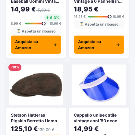
Baseball Uomini Vintage
Vintage a 6 Pannelli in
Cappello con Visiera
Stile Washed, Used,
14,99 €
18,95 €
15,99 €
Unisex Hip-Hop
Berretto da Baseball,
16,95 €
18,95 €
↓ 6.3%
Cappellini Traspirante
Regolabile, Unisex
Snapback Trucker Hat
8,99 €
15,99 €
04023054,
Aspetta un ribasso
Donne Casuali Moda
Colore:Grigio
Aspetta un ribasso
Sun Hat
Acquista su
Acquista su
→
→
Amazon
Amazon
-10%
Stetson Hatteras
Cappello unisex stile
Pigskin Berretto Uomo –
vintage anni ’80 neon
Berretti Piatti Newsboy
visiera parasole,
125,10 €
14,99 €
139,00 €
Cappello Piatto con
cappello da golf, tennis,