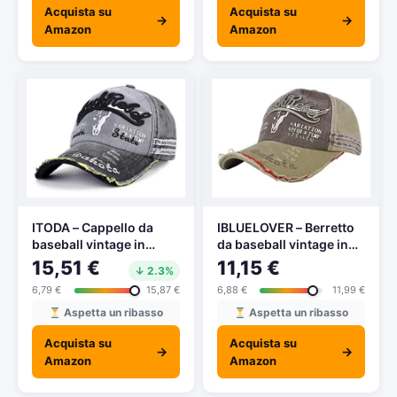
Acquista su
Acquista su
→
→
Amazon
Amazon
ITODA – Cappello da
IBLUELOVER – Berretto
baseball vintage in
da baseball vintage in
cotone, con visiera
cotone con visiera
15,51 €
11,15 €
↓ 2.3%
regolabile, stile vintage,
regolabile, con
6,79 €
15,87 €
6,88 €
11,99 €
traspirante, da usare
protezione UV, per
come berretto da
sport, escursionismo,
Aspetta un ribasso
Aspetta un ribasso
baseball, per sport,
corsa, viaggi, cachi, 55-
Acquista su
Acquista su
escursionismo, corsa,
60cm(21.7-23.6inch)
→
→
Amazon
Amazon
viaggi, trekking, Nero