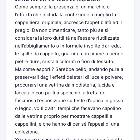
Come sempre, la presenza di un marchio o
l’offerta che includa la confezione, o meglio la
cappelliera, originale, accresce l’appetibilità ed il
pregio. Da non dimenticare, tanto più se si
considera la loro duttilità nell’essere riutilizzate
nell’abbigliamento o in formule insolite d’arredo,
le spille da cappello, guarnite con piume o penne,
pietre dure, cristalli colorati o fiori di tessuto.
Ma come esporli? Sarebbe bello, andando pure a
preservarli dagli effetti deleteri di luce e polvere,
procurarsi una vetrina da modisteria, lucida e
laccata o con parti a specchio; altrettanto
fascinosa l’esposizione su teste d’epoca in gesso
o legno, volti d’altri tempi che facevano capolino
dalle vetrine proprio per mostrare cappelli e
cappellini, e che hanno di per sé l’appeal di una
collezione.
Se invece il cappello è da indossare, non è detto