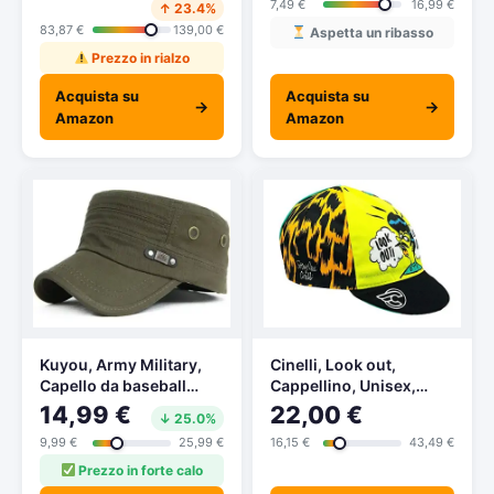
7,49 €
16,99 €
↑ 23.4%
Visiera, Fodera
cervo, poker party Blu
Estate/Inverno – M (56-
83,87 €
139,00 €
Etichettalia unica
Aspetta un ribasso
57 cm) Marrone
Prezzo in rialzo
Acquista su
Acquista su
→
→
Amazon
Amazon
Kuyou, Army Military,
Cinelli, Look out,
Capello da baseball
Cappellino, Unisex,
unisex vintage in stile
0645759238948, Look
14,99 €
22,00 €
↓ 25.0%
militare 009Oliv. Taglia
out, Taglia Unica
9,99 €
25,99 €
16,15 €
43,49 €
unica
Prezzo in forte calo