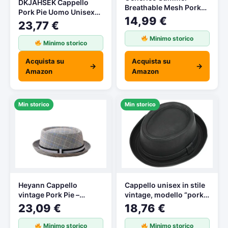
DKJAHSEK Cappello
Breathable Mesh Pork
Pork Pie Uomo Unisex
Pie Hat, Lightweight
14,99 €
Leather Trilby Hat Retro
23,77 €
Polyester Mesh
Autumn Porkpie Caps
Material, Vintage
Minimo storico
Vintage Jazz Hats With
Minimo storico
Gentleman Hat for Men
2 Gray Suede Cleaning
Women (Black)
Cloth(Black)
Acquista su
Acquista su
→
→
Amazon
Amazon
Min storico
Min storico
Heyann Cappello
Cappello unisex in stile
vintage Pork Pie –
vintage, modello “pork
traspirante e protettivo
pie” in similpelle nera,
23,09 €
18,76 €
dal sole, unisex per
stile Heisenberg di
uomini e donne,
“Breaking Bad” Black S
Minimo storico
Minimo storico