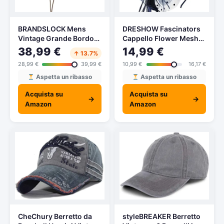
BRANDSLOCK Mens
DRESHOW Fascinators
Vintage Grande Bordo
Cappello Flower Mesh
del Cowboy Australiano
Nastri Piume su una
38,99 €
14,99 €
↑ 13.7%
di Stile Occidentale
fascia e una clip a
28,99 €
39,99 €
10,99 €
16,17 €
Bush Cappello con Chin
forcella Cocktail Tea
Cord (Marron, 2XL)
Party Copricapo per
Aspetta un ribasso
Aspetta un ribasso
ragazze e donne
Acquista su
Acquista su
→
→
Amazon
Amazon
CheChury Berretto da
styleBREAKER Berretto