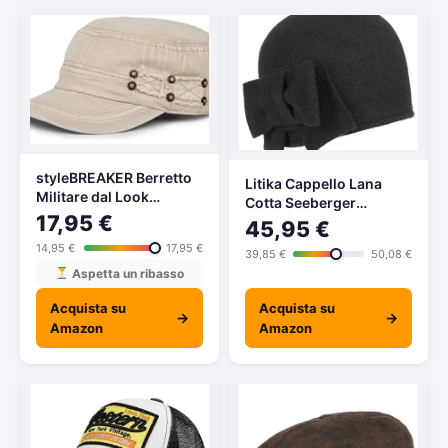
styleBREAKER Berretto
Litika Cappello Lana
Militare dal Look
Cotta Seeberger
Washed, Used, Vintage,
17,95 €
cappello follato Taglia
45,95 €
Regolabile, Unisex
unica – nero
14,95 €
17,95 €
04023011, Colore:Beige
39,85 €
50,08 €
Aspetta un ribasso
Acquista su
Acquista su
→
→
Amazon
Amazon