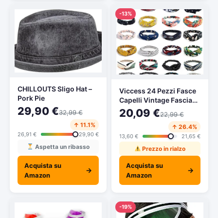
-13%
CHILLOUTS Sligo Hat –
Viccess 24 Pezzi Fasce
Pork Pie
Capelli Vintage Fascia
29,90 €
Capelli Donna Turbante
20,09 €
32,99 €
22,99 €
Fasce Ritorto Fasce
↑ 11.1%
↑ 26.4%
Yoga Testa Carino
26,91 €
29,90 €
Accessori Capelli per
13,60 €
21,65 €
Donna e Ragazza,Colore
Aspetta un ribasso
Prezzo in rialzo
Casuale
Acquista su
Acquista su
→
→
Amazon
Amazon
-19%