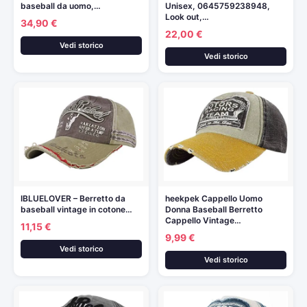
baseball da uomo,…
Unisex, 0645759238948,
Look out,…
34,90 €
22,00 €
Vedi storico
Vedi storico
IBLUELOVER – Berretto da
heekpek Cappello Uomo
baseball vintage in cotone…
Donna Baseball Berretto
Cappello Vintage…
11,15 €
9,99 €
Vedi storico
Vedi storico