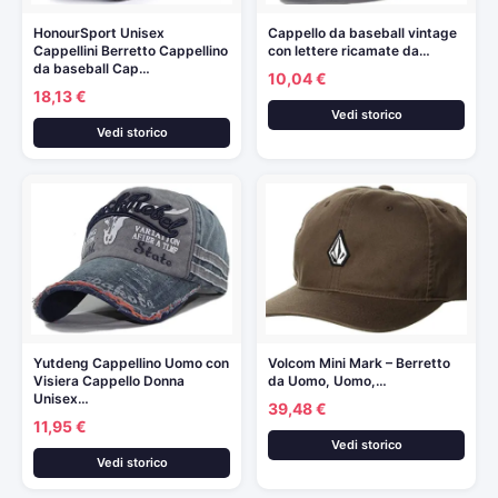
HonourSport Unisex
Cappello da baseball vintage
Cappellini Berretto Cappellino
con lettere ricamate da…
da baseball Cap…
10,04 €
18,13 €
Vedi storico
Vedi storico
Yutdeng Cappellino Uomo con
Volcom Mini Mark – Berretto
Visiera Cappello Donna
da Uomo, Uomo,…
Unisex…
39,48 €
11,95 €
Vedi storico
Vedi storico