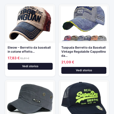
Elwow – Berretto da baseball
Tuopuda Berretto da Baseball
in cotone effetto…
Vintage Regolabile Cappellino
da…
17,83 €
18,61 €
21,09 €
Vedi storico
Vedi storico