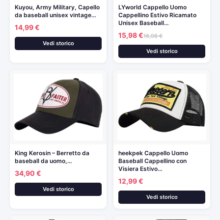
Kuyou, Army Military, Capello
LYworld Cappello Uomo
da baseball unisex vintage…
Cappellino Estivo Ricamato
Unisex Baseball…
14,99 €
15,98 €
16,98 €
Vedi storico
Vedi storico
King Kerosin – Berretto da
heekpek Cappello Uomo
baseball da uomo,…
Baseball Cappellino con
Visiera Estivo…
34,90 €
12,99 €
Vedi storico
Vedi storico