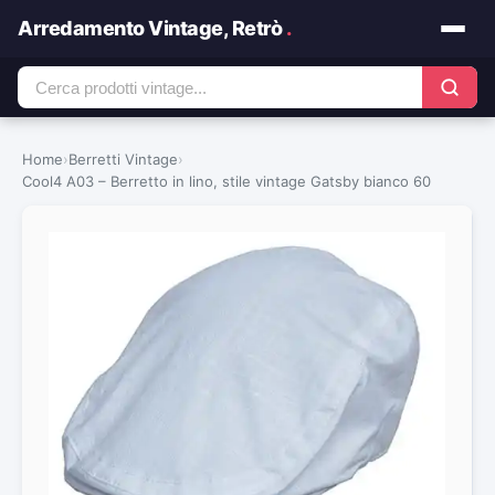
Arredamento Vintage, Retrò
.
Home
›
Berretti Vintage
›
Cool4 A03 – Berretto in lino, stile vintage Gatsby bianco 60