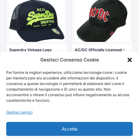
Superdry Vintage Logo
AC/DC Officially Licensed –
Trucker Berretto da Baseball,
Cappello Rock effetto
Gestisci Consenso Cookie
Blu…
Vintage…
25,50 €
19,90 €
Per fornire le migliori esperienze, utilizziamo tecnologie come i cookie
Vedi storico
Vedi storico
per memorizzare e/o accedere alle informazioni del dispositivo. Il
consenso a queste tecnologie ci permetterà di elaborare dati come il
comportamento di navigazione o ID unici su questo sito. Non
acconsentire o ritirare il consenso può influire negativamente su alcune
caratteristiche e funzioni.
Gestisci servizi
© 2026
Arredamento Vintage, Retrò
— Tutti i prezzi sono
aggiornati automaticamente da Amazon.
Accetta
Partecipante al Programma di Affiliazione Amazon EU, un programma
pubblicitario che consente ai siti di percepire una commissione