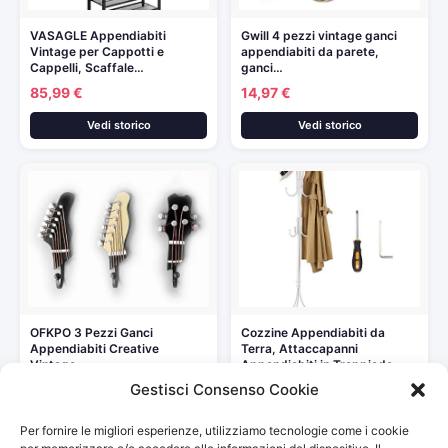
VASAGLE Appendiabiti
Gwill 4 pezzi vintage ganci
Vintage per Cappotti e
appendiabiti da parete,
Cappelli, Scaffale…
ganci…
85,99 €
14,97 €
Vedi storico
Vedi storico
OFKPO 3 Pezzi Ganci
Cozzine Appendiabiti da
Appendiabiti Creative
Terra, Attaccapanni
Vintage –…
Appendiabiti in Treppiede…
Gestisci Consenso Cookie
16,97 €
31,99 €
Vedi storico
Vedi storico
Per fornire le migliori esperienze, utilizziamo tecnologie come i cookie