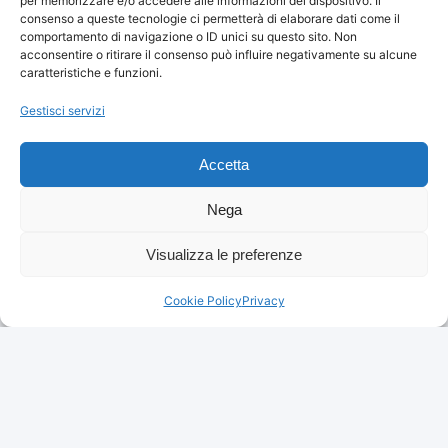
per memorizzare e/o accedere alle informazioni del dispositivo. Il
consenso a queste tecnologie ci permetterà di elaborare dati come il
comportamento di navigazione o ID unici su questo sito. Non
acconsentire o ritirare il consenso può influire negativamente su alcune
caratteristiche e funzioni.
Gestisci servizi
Accetta
3tlg. Set di Ganci Da Parete
Bianco Grigio…
Nega
NEUN WELTEN Stand
23,14 €
Appendiabiti in Ferro Shabby
Chic…
Visualizza le preferenze
Vedi storico
44,80 €
Vedi storico
Cookie Policy
Privacy
© 2026
Arredamento Vintage, Retrò
— Tutti i prezzi sono
aggiornati automaticamente da Amazon.