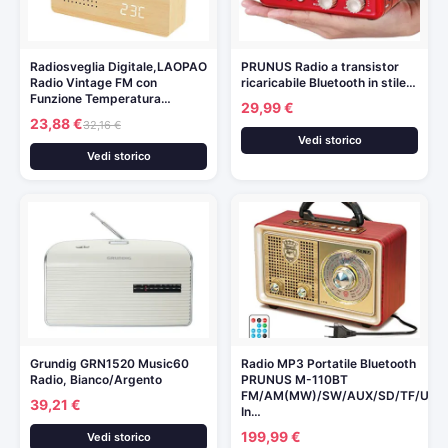
Radiosveglia Digitale,LAOPAO
PRUNUS Radio a transistor
Radio Vintage FM con
ricaricabile Bluetooth in stile…
Funzione Temperatura…
29,99 €
23,88 €
32,16 €
Vedi storico
Vedi storico
Grundig GRN1520 Music60
Radio MP3 Portatile Bluetooth
Radio, Bianco/Argento
PRUNUS M-110BT
FM/AM(MW)/SW/AUX/SD/TF/USB.
39,21 €
In…
199,99 €
Vedi storico