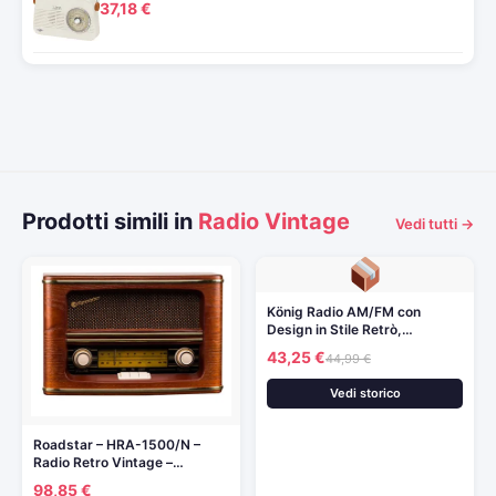
37,18 €
Prodotti simili in
Radio Vintage
Vedi tutti →
König Radio AM/FM con
Design in Stile Retrò,…
43,25 €
44,99 €
Vedi storico
Roadstar – HRA-1500/N –
Radio Retro Vintage –…
98,85 €