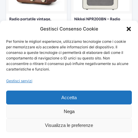
Radio portatile vintage,
Nikkei NPR200BN – Radio
Altoparlante Bluetooth retro,
portatile con MP3, stile…
Gestisci Consenso Cookie
Radio FM…
39,95 €
45,90 €
Per fornire le migliori esperienze, utilizziamo tecnologie come i cookie
Vedi storico
Vedi storico
per memorizzare e/o accedere alle informazioni del dispositivo. Il
consenso a queste tecnologie ci permetterà di elaborare dati come il
comportamento di navigazione o ID unici su questo sito. Non
acconsentire o ritirare il consenso può influire negativamente su alcune
caratteristiche e funzioni.
Gestisci servizi
© 2026
Arredamento Vintage, Retrò
— Tutti i prezzi sono
aggiornati automaticamente da Amazon.
Accetta
Partecipante al Programma di Affiliazione Amazon EU, un programma
pubblicitario che consente ai siti di percepire una commissione
pubblicitaria pubblicizzando e fornendo link al sito Amazon.it. I prezzi
Nega
potrebbero variare. Verifica sempre il prezzo finale su Amazon prima
dell'acquisto.
Visualizza le preferenze
© 2026 Danilo Franceschini — Via Amiterno, 40 — 00183 Roma — C.F.
FRNDNL86L30I348Z — P.IVA 01820730677 — All Rights Reserved