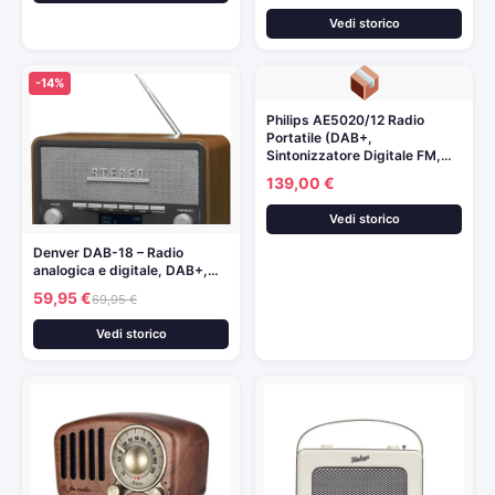
Vedi storico
-14%
Philips AE5020/12 Radio
Portatile (DAB+,
Sintonizzatore Digitale FM,…
139,00 €
Vedi storico
Denver DAB-18 – Radio
analogica e digitale, DAB+,…
59,95 €
69,95 €
Vedi storico