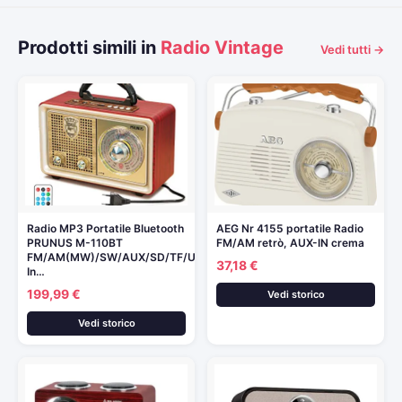
Prodotti simili in
Radio Vintage
Vedi tutti →
Radio MP3 Portatile Bluetooth
AEG Nr 4155 portatile Radio
PRUNUS M-110BT
FM/AM retrò, AUX-IN crema
FM/AM(MW)/SW/AUX/SD/TF/USB.
37,18 €
In…
199,99 €
Vedi storico
Vedi storico