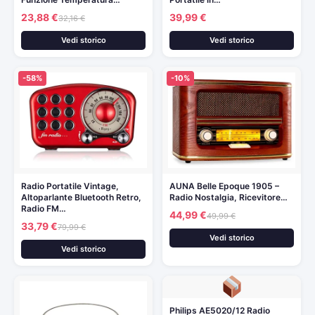
23,88 €
39,99 €
32,16 €
Vedi storico
Vedi storico
-58%
-10%
Radio Portatile Vintage,
AUNA Belle Epoque 1905 –
Altoparlante Bluetooth Retro,
Radio Nostalgia, Ricevitore…
Radio FM…
44,99 €
49,99 €
33,79 €
79,99 €
Vedi storico
Vedi storico
Philips AE5020/12 Radio