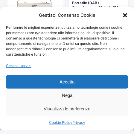
Portatile (DAB+,
Sintonizzatore Digitale FM,…
Gestisci Consenso Cookie
139,00 €
Vedi storico
Per fornire le migliori esperienze, utilizziamo tecnologie come i cookie
per memorizzare e/o accedere alle informazioni del dispositivo. Il
Nikkei NPR200BN – Radio
consenso a queste tecnologie ci permetterà di elaborare dati come il
portatile con MP3, stile…
comportamento di navigazione o ID unici su questo sito. Non
39,95 €
acconsentire o ritirare il consenso può influire negativamente su alcune
caratteristiche e funzioni.
Vedi storico
Gestisci servizi
Accetta
König Radio AM/FM con
Design in Stile Retrò,…
43,25 €
Nega
44,99 €
Vedi storico
Visualizza le preferenze
Radio portatile vintage,
Cookie Policy
Privacy
Altoparlante Bluetooth retro,
Radio FM…