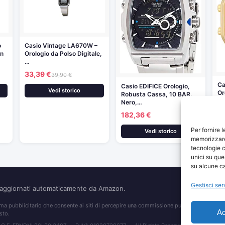
o
Casio Vintage LA670W –
on
Orologio da Polso Digitale,
…
33,39 €
39,90 €
Ca
Casio EDIFICE Orologio,
Vedi storico
Or
Robusta Cassa, 10 BAR,
L
Nero,…
5
182,36 €
Per fornire 
Vedi storico
memorizzare 
tecnologie c
unici su que
su alcune ca
Gestisci ser
o aggiornati automaticamente da Amazon.
 pubblicitario che consente ai siti di percepire una commissione pubblicitaria pubblic
Ac
sto.