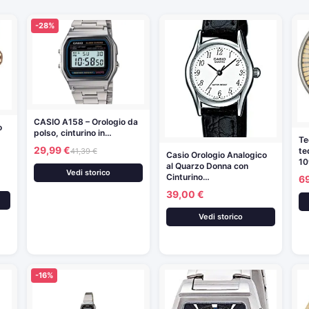
-28%
CASIO A158 – Orologio da
o
polso, cinturino in…
Te
29,99 €
te
41,39 €
Casio Orologio Analogico
10
al Quarzo Donna con
Vedi storico
Cinturino…
6
39,00 €
Vedi storico
-16%