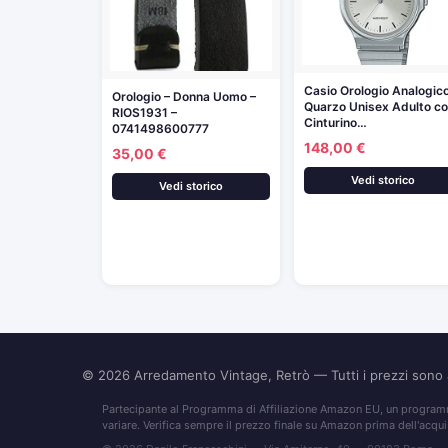
Casio Orologio Analogic
Orologio – Donna Uomo –
Quarzo Unisex Adulto c
RIOS1931 –
Cinturino…
0741498600777
148,00 €
35,00 €
Vedi storico
Vedi storico
© 2026
Arredamento Vintage, Retrò
— Tutti i prezzi son
Partecipante al Programma di Affiliazione Amazon EU, un programma
variare. Verifica sempre il prezzo finale su Amazon prima dell'acqui