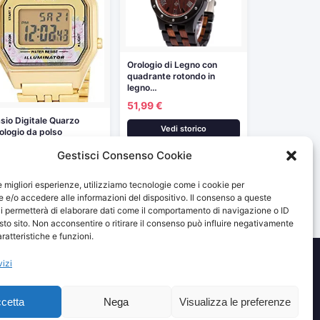
Orologio di Legno con
quadrante rotondo in
legno…
51,99 €
sio Digitale Quarzo
Vedi storico
ologio da polso
A680WEGA-4CEF
Gestisci Consenso Cookie
9,00 €
Vedi storico
le migliori esperienze, utilizziamo tecnologie come i cookie per
e/o accedere alle informazioni del dispositivo. Il consenso a queste
i permetterà di elaborare dati come il comportamento di navigazione o ID
sto sito. Non acconsentire o ritirare il consenso può influire negativamente
ratteristiche e funzioni.
vizi
izzando e fornendo link al sito Amazon.it. I prezzi potrebbero
cetta
Nega
Visualizza le preferenze