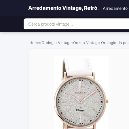
Arredamento Vintage, Retrò
.
Arredamento 
Home
›
Orologio Vintage
›
Oozoo Vintage Orologio da pol