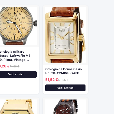
cnologia militare
desca, Luftwaffe ME
9, Pilota, Vintage,…
9,28 €
71,36 €
Orologio da Donna Casio
H5LTP-1234PGL-7AEF
Vedi storico
51,52 €
56,55 €
Vedi storico