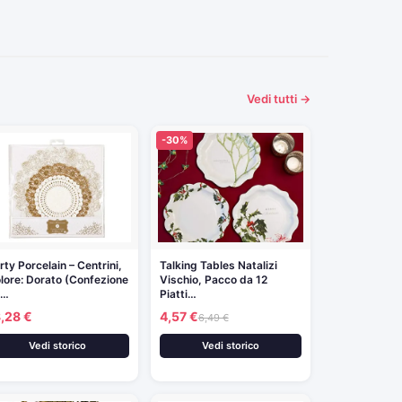
Vedi tutti →
-30%
rty Porcelain – Centrini,
Talking Tables Natalizi
lore: Dorato (Confezione
Vischio, Pacco da 12
a…
Piatti…
,28 €
4,57 €
6,49 €
Vedi storico
Vedi storico