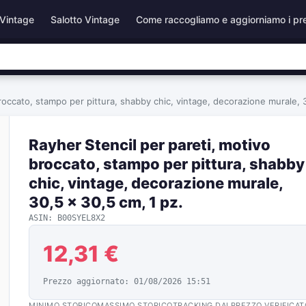
Vintage
Salotto Vintage
Come raccogliamo e aggiorniamo i pr
roccato, stampo per pittura, shabby chic, vintage, decorazione murale, 
Rayher Stencil per pareti, motivo
broccato, stampo per pittura, shabby
chic, vintage, decorazione murale,
30,5 x 30,5 cm, 1 pz.
ASIN: B00SYEL8X2
12,31 €
Prezzo aggiornato: 01/08/2026 15:51
MINIMO STORICO
MASSIMO STORICO
TRACKING DAL
PREZZO VERIFICAT