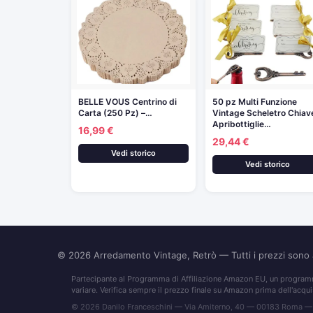
BELLE VOUS Centrino di
50 pz Multi Funzione
Carta (250 Pz) –…
Vintage Scheletro Chiav
Apribottiglie…
16,99 €
29,44 €
Vedi storico
Vedi storico
© 2026
Arredamento Vintage, Retrò
— Tutti i prezzi son
Partecipante al Programma di Affiliazione Amazon EU, un programma
variare. Verifica sempre il prezzo finale su Amazon prima dell'acqui
© 2026 Danilo Franceschini — Via Amiterno, 40 — 00183 Roma —