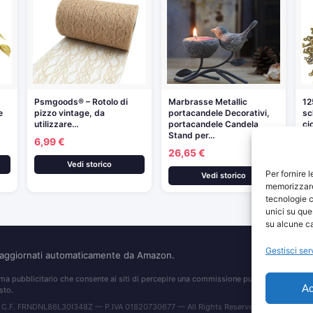
Psmgoods® – Rotolo di
Marbrasse Metallic
12
e
pizzo vintage, da
portacandele Decorativi,
sc
utilizzare…
portacandele Candela
ci
Stand per…
6,99 €
14
26,65 €
Vedi storico
Per fornire 
Vedi storico
memorizzare 
tecnologie c
unici su que
su alcune ca
Gestisci ser
o aggiornati automaticamente da Amazon.
 pubblicitario che consente ai siti di percepire una commissione pubblicitaria pubblic
Ac
sto.
 C.F. FRNDNL86L30I348Z — P.IVA 01820730677 — All Rights Reserved