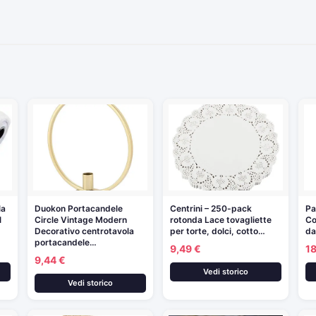
la
Duokon Portacandele
Centrini – 250-pack
Pa
l
Circle Vintage Modern
rotonda Lace tovagliette
Co
Decorativo centrotavola
per torte, dolci, cotto…
d
portacandele…
9,49 €
18
9,44 €
Vedi storico
Vedi storico