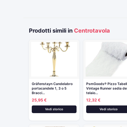
Prodotti simili in
Centrotavola
Gräfenstayn Candelabro
PsmGoods® Pizzo Tabel
portacandele 1, 3 o 5
Vintage Runner sedia de
Bracci…
telaio…
25,95 €
12,32 €
Vedi storico
Vedi storico