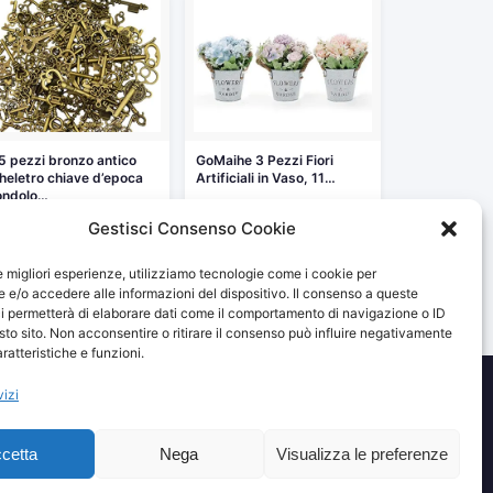
5 pezzi bronzo antico
GoMaihe 3 Pezzi Fiori
heletro chiave d’epoca
Artificiali in Vaso, 11…
ondolo…
18,99 €
,99 €
Gestisci Consenso Cookie
Vedi storico
Vedi storico
le migliori esperienze, utilizziamo tecnologie come i cookie per
e/o accedere alle informazioni del dispositivo. Il consenso a queste
i permetterà di elaborare dati come il comportamento di navigazione o ID
sto sito. Non acconsentire o ritirare il consenso può influire negativamente
ratteristiche e funzioni.
vizi
izzando e fornendo link al sito Amazon.it. I prezzi potrebbero
cetta
Nega
Visualizza le preferenze