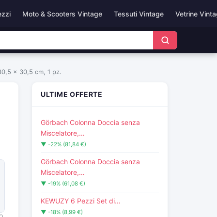
ezzi
Moto & Scooters Vintage
Tessuti Vintage
Vetrine Vint
30,5 x 30,5 cm, 1 pz.
ULTIME OFFERTE
Görbach Colonna Doccia senza
Miscelatore,…
▼ -22% (81,84 €)
Görbach Colonna Doccia senza
Miscelatore,…
▼ -19% (61,08 €)
KEWUZY 6 Pezzi Set di…
▼ -18% (8,99 €)
O