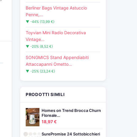
Berliner Bags Vintage Astuccio
Penne,…
▼ -44% (13,99 €)
Toyvian Mini Radio Decorativa
Vintage…
▼ -20% (8,52 €)
SONGMICS Stand Appendiabiti
Attaccapanni Ometto…
▼ -25% (23,24 €)
PRODOTTI SIMILI
Homes on Trend Brocca Churn
Floreale…
18,97 €
SurePromise 24 Sottobicchieri