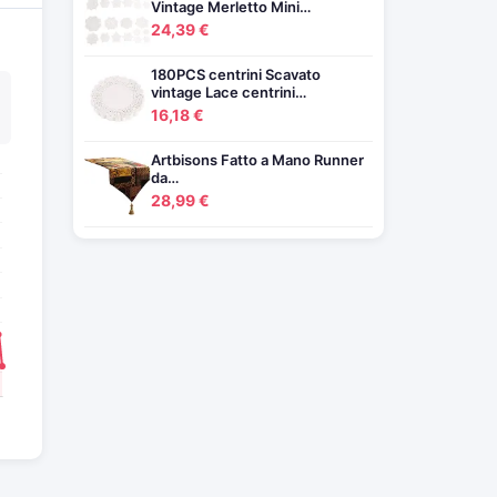
Vintage Merletto Mini…
24,39 €
180PCS centrini Scavato
vintage Lace centrini…
16,18 €
Artbisons Fatto a Mano Runner
da…
28,99 €