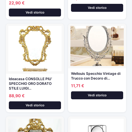
22,90 €
Vedi storico
Vedi storico
Wellouis Specchio Vintage di
Trucco con Decoro di…
Ideacasa CONSOLLE PIU’
SPECCHIO ORO DORATO
11,71 €
STILE LUIGI…
Vedi storico
88,90 €
Vedi storico