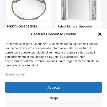
NIKKY HOME 26.5CM
Select Mirrors, Specchio
Specchio da Parete in
Rhone, Vintage francese, stile
Gestisci Consenso Cookie
Metallo…
barocco…
35,99 €
40,00 €
Per fornire le migliori esperienze, utilizziamo tecnologie come i cookie
Vedi storico
Vedi storico
per memorizzare e/o accedere alle informazioni del dispositivo. Il
consenso a queste tecnologie ci permetterà di elaborare dati come il
comportamento di navigazione o ID unici su questo sito. Non
acconsentire o ritirare il consenso può influire negativamente su alcune
caratteristiche e funzioni.
Gestisci servizi
© 2026
Arredamento Vintage, Retrò
— Tutti i prezzi sono
aggiornati automaticamente da Amazon.
Accetta
Partecipante al Programma di Affiliazione Amazon EU, un programma
pubblicitario che consente ai siti di percepire una commissione
pubblicitaria pubblicizzando e fornendo link al sito Amazon.it. I prezzi
Nega
potrebbero variare. Verifica sempre il prezzo finale su Amazon prima
dell'acquisto.