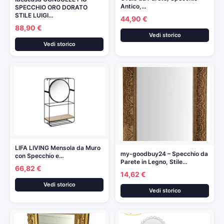
Antico,…
SPECCHIO ORO DORATO
STILE LUIGI…
44,90 €
88,90 €
Vedi storico
Vedi storico
LIFA LIVING Mensola da Muro
my-goodbuy24 – Specchio da
con Specchio e…
Parete in Legno, Stile…
66,82 €
14,62 €
Vedi storico
Vedi storico