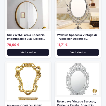
SXFYWYM Faro a Specchio
Wellouis Specchio Vintage di
Impermeabile LED luci del…
Trucco con Decoro di…
79,99 €
11,71 €
Vedi storico
Vedi storico
Relaxdays Vintage Barocco,
Ovale da Parete, Specchio
Ideacasa CONSOLLE PIU’