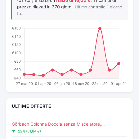
(01 Apr) è stata un
rialzo di 16,00 €
; 11 cambi di
prezzo rilevati in 370 giorni.
Ultimo controllo 1 giorno
fa.
ULTIME OFFERTE
Görbach Colonna Doccia senza Miscelatore,…
▼ -22% (81,84 €)