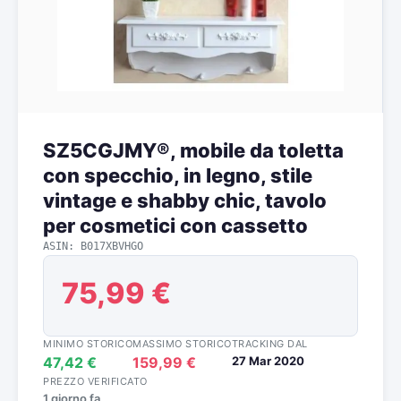
SZ5CGJMY®, mobile da toletta
con specchio, in legno, stile
vintage e shabby chic, tavolo
per cosmetici con cassetto
ASIN: B017XBVHGO
75,99 €
MINIMO STORICO
MASSIMO STORICO
TRACKING DAL
47,42 €
159,99 €
27 Mar 2020
PREZZO VERIFICATO
1 giorno fa