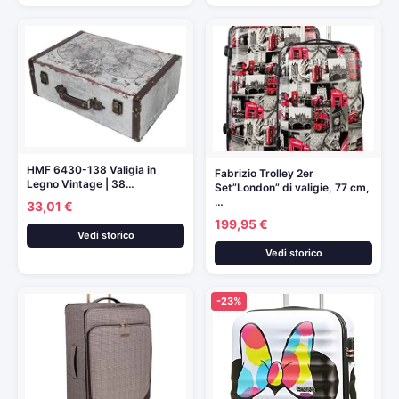
HMF 6430-138 Valigia in
Fabrizio Trolley 2er
Legno Vintage | 38…
Set”London” di valigie, 77 cm,
…
33,01 €
199,95 €
Vedi storico
Vedi storico
-23%