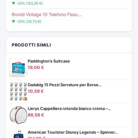
▼ -20% (103,35 €)
Brondi Vintage 10 Telefono Fisso,…
▼ -20% (29,70 €)
PRODOTTI SIMILI
Paddington’s Suitcase
19,00 €
Dadabig 15 Pezzi Serrature per Borse…
10,59 €
Lierys Cappelliera rotonda bianco crema –…
88,58 €
American Tourister Disney Legends – Spinner…