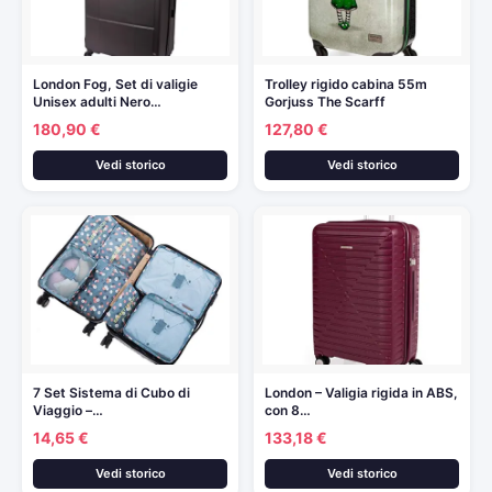
London Fog, Set di valigie
Trolley rigido cabina 55m
Unisex adulti Nero…
Gorjuss The Scarff
180,90 €
127,80 €
Vedi storico
Vedi storico
7 Set Sistema di Cubo di
London – Valigia rigida in ABS,
Viaggio –…
con 8…
14,65 €
133,18 €
Vedi storico
Vedi storico