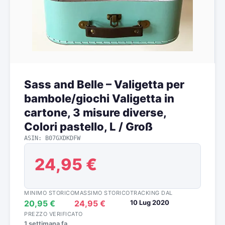
Sass and Belle – Valigetta per
bambole/giochi Valigetta in
cartone, 3 misure diverse,
Colori pastello, L / Groß
ASIN: B07GXDKDFW
24,95 €
MINIMO STORICO
MASSIMO STORICO
TRACKING DAL
20,95 €
24,95 €
10 Lug 2020
PREZZO VERIFICATO
1 settimana fa