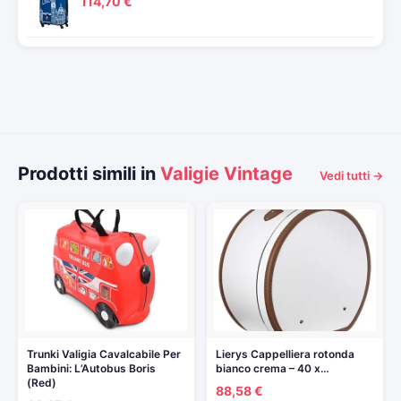
114,70 €
Prodotti simili in
Valigie Vintage
Vedi tutti →
Trunki Valigia Cavalcabile Per
Lierys Cappelliera rotonda
Bambini: L’Autobus Boris
bianco crema – 40 x…
(Red)
88,58 €