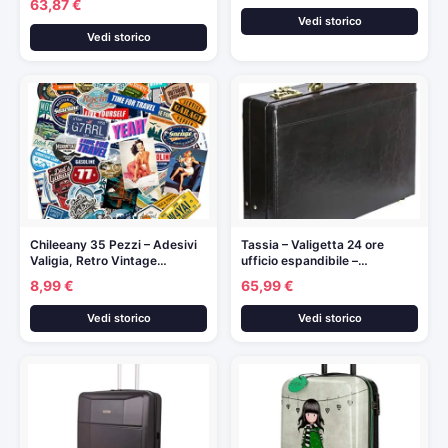
63,87 €
Vedi storico
Vedi storico
Chileeany 35 Pezzi – Adesivi
Tassia – Valigetta 24 ore
Valigia, Retro Vintage…
ufficio espandibile –…
8,99 €
65,99 €
Vedi storico
Vedi storico