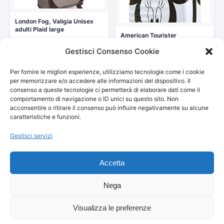
London Fog, Valigia Unisex
adulti Plaid large
American Tourister
123,65 €
Wavebreaker Bagaglio a Mano
Gestisci Consenso Cookie
Disney, Spinner…
Vedi storico
89,30 €
115,90 €
Per fornire le migliori esperienze, utilizziamo tecnologie come i cookie
Vedi storico
per memorizzare e/o accedere alle informazioni del dispositivo. Il
consenso a queste tecnologie ci permetterà di elaborare dati come il
comportamento di navigazione o ID unici su questo sito. Non
acconsentire o ritirare il consenso può influire negativamente su alcune
caratteristiche e funzioni.
Gestisci servizi
© 2026
Arredamento Vintage, Retrò
— Tutti i prezzi sono
aggiornati automaticamente da Amazon.
Accetta
Partecipante al Programma di Affiliazione Amazon EU, un programma
pubblicitario che consente ai siti di percepire una commissione
pubblicitaria pubblicizzando e fornendo link al sito Amazon.it. I prezzi
Nega
potrebbero variare. Verifica sempre il prezzo finale su Amazon prima
dell'acquisto.
Visualizza le preferenze
© 2026 Danilo Franceschini — Via Amiterno, 40 — 00183 Roma — C.F.
FRNDNL86L30I348Z — P.IVA 01820730677 — All Rights Reserved