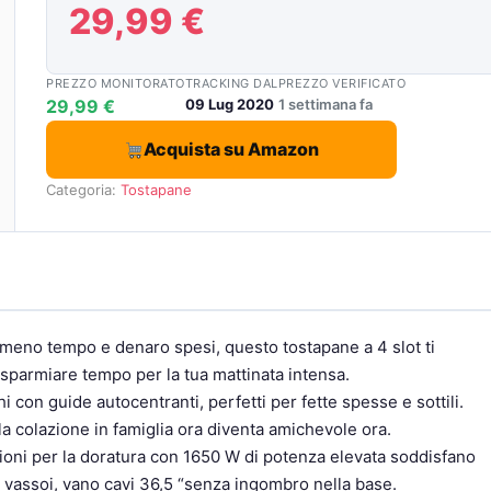
29,99 €
PREZZO MONITORATO
TRACKING DAL
PREZZO VERIFICATO
29,99 €
09 Lug 2020
1 settimana fa
Acquista su Amazon
Categoria:
Tostapane
meno tempo e denaro spesi, questo tostapane a 4 slot ti
isparmiare tempo per la tua mattinata intensa.
i con guide autocentranti, perfetti per fette spesse e sottili.
la colazione in famiglia ora diventa amichevole ora.
ni per la doratura con 1650 W di potenza elevata soddisfano
le 2 vassoi, vano cavi 36,5 “senza ingombro nella base.