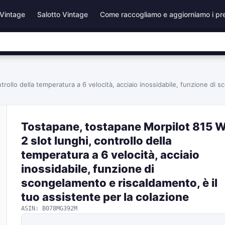
Vintage
Salotto Vintage
Come raccogliamo e aggiorniamo i pr
rollo della temperatura a 6 velocità, acciaio inossidabile, funzione di s
Tostapane, tostapane Morpilot 815 W
2 slot lunghi, controllo della
temperatura a 6 velocità, acciaio
inossidabile, funzione di
scongelamento e riscaldamento, è il
tuo assistente per la colazione
ASIN: B078MG392M