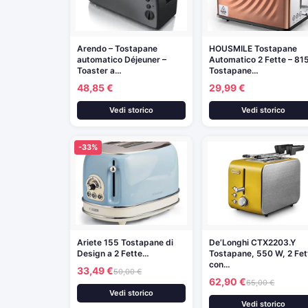
Arendo – Tostapane
HOUSMILE Tostapane
automatico Déjeuner –
Automatico 2 Fette – 8
Toaster a…
Tostapane…
48,85 €
29,99 €
Vedi storico
Vedi storico
-33%
Ariete 155 Tostapane di
De’Longhi CTX2203.Y
Design a 2 Fette…
Tostapane, 550 W, 2 Fet
con…
33,49 €
50,00 €
62,90 €
65,00 €
Vedi storico
Vedi storico