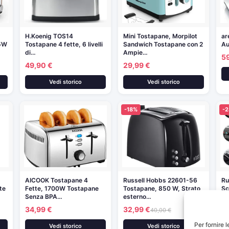
H.Koenig TOS14
Mini Tostapane, Morpilot
ar
15W
Tostapane 4 fette, 6 livelli
Sandwich Tostapane con 2
Au
di…
Ampie…
5
49,90 €
29,99 €
Vedi storico
Vedi storico
-18%
-
AICOOK Tostapane 4
Russell Hobbs 22601-56
Ru
te
Fette, 1700W Tostapane
Tostapane, 850 W, Strato
Sc
Senza BPA…
esterno…
49
34,99 €
32,99 €
40,00 €
Per fornire 
Vedi storico
Vedi storico