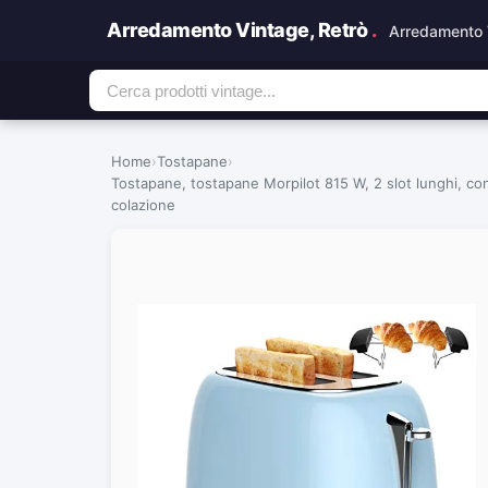
Arredamento Vintage, Retrò
.
Arredamento 
Home
›
Tostapane
›
Tostapane, tostapane Morpilot 815 W, 2 slot lunghi, cont
colazione