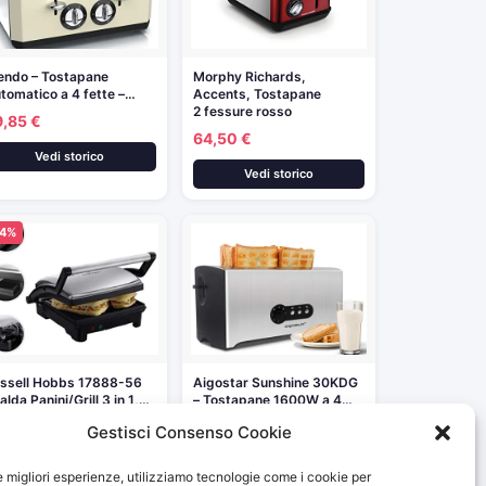
endo – Tostapane
Morphy Richards,
tomatico a 4 fette –…
Accents, Tostapane
2 fessure rosso
9,85 €
64,50 €
Vedi storico
Vedi storico
24%
ssell Hobbs 17888-56
Aigostar Sunshine 30KDG
alda Panini/Grill 3 in 1,…
– Tostapane 1600W a 4…
,19 €
39,99 €
65,00 €
Gestisci Consenso Cookie
Vedi storico
Vedi storico
le migliori esperienze, utilizziamo tecnologie come i cookie per