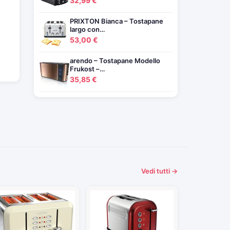
32,99 €
PRIXTON Bianca – Tostapane
largo con…
53,00 €
arendo – Tostapane Modello
Frukost –…
35,85 €
Vedi tutti →