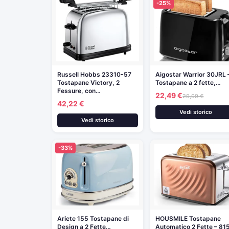
-25%
Russell Hobbs 23310-57
Aigostar Warrior 30JRL 
Tostapane Victory, 2
Tostapane a 2 fette,…
Fessure, con…
22,49 €
29,99 €
42,22 €
Vedi storico
Vedi storico
-33%
Ariete 155 Tostapane di
HOUSMILE Tostapane
Design a 2 Fette…
Automatico 2 Fette – 8