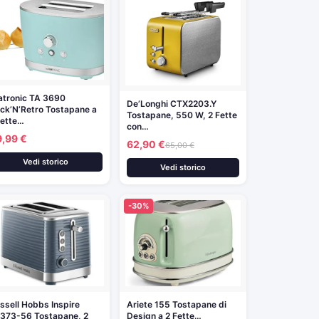
atronic TA 3690
De’Longhi CTX2203.Y
ck’N’Retro Tostapane a
Tostapane, 550 W, 2 Fette
fette…
con…
9,99 €
62,90 €
65,00 €
Vedi storico
Vedi storico
-30%
ssell Hobbs Inspire
Ariete 155 Tostapane di
373-56 Tostapane, 2
Design a 2 Fette…