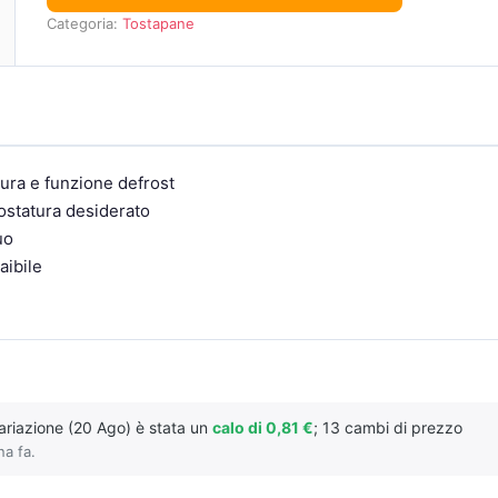
Categoria:
Tostapane
atura e funzione defrost
tostatura desiderato
uo
aibile
variazione (20 Ago) è stata un
calo di 0,81 €
; 13 cambi di prezzo
na fa.