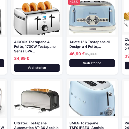
-28%
Cl
–
AICOOK Tostapane 4
Ariete 156 Tostapane di
Ro
Fette, 1700W Tostapane
Design a 4 Fette,…
2 
Senza BPA…
46,90 €
65,00 €
3
34,99 €
Vedi storico
Vedi storico
Ultratec Tostapane
SMEG Tostapane
Ru
15W
Automatico AT-30 Acciaio,
TSF01PBEU, Acciaio
24