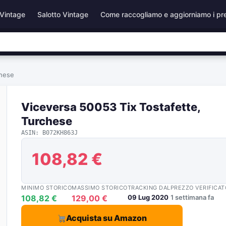
Vintage
Salotto Vintage
Come raccogliamo e aggiorniamo i pr
chese
Viceversa 50053 Tix Tostafette,
Turchese
ASIN: B072KH863J
108,82 €
MINIMO STORICO
MASSIMO STORICO
TRACKING DAL
PREZZO VERIFICAT
108,82 €
129,00 €
09 Lug 2020
1 settimana fa
Acquista su Amazon