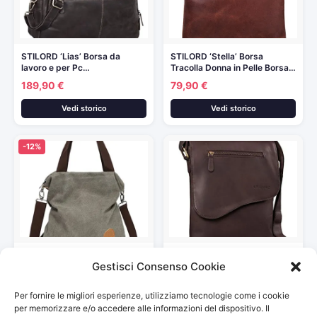
STILORD ‘Lias’ Borsa da
STILORD ‘Stella’ Borsa
lavoro e per Pc…
Tracolla Donna in Pelle Borsa…
189,90 €
79,90 €
Vedi storico
Vedi storico
-12%
Myhozee Borsa Donna
STILORD ‘Amelio’ Borsa uomo
Gestisci Consenso Cookie
Tracolla,Borse Mano Donna
piccola in pelle Borsello…
Borse a…
69,00 €
21,99 €
Per fornire le migliori esperienze, utilizziamo tecnologie come i cookie
24,99 €
Vedi storico
per memorizzare e/o accedere alle informazioni del dispositivo. Il