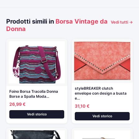
Prodotti simili in
Borsa Vintage da
Vedi tutti →
Donna
styleBREAKER clutch
Foino Borsa Tracolla Donna
envelope con design a busta
Borse a Spalla Moda…
e…
26,99 €
31,10 €
Vedi storico
Vedi storico