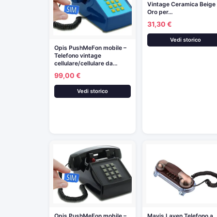
Vintage Ceramica Beige
Oro per…
31,30 €
Vedi storico
Opis PushMeFon mobile –
Telefono vintage
cellulare/cellulare da…
99,00 €
Vedi storico
Opis PushMeFon mobile –
Mavis Laven Telefono a