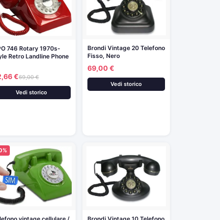
Brondi Vintage 20 Telefono
O 746 Rotary 1970s-
Fisso, Nero
yle Retro Landline Phone
…
69,00 €
2,66 €
69,00 €
Vedi storico
Vedi storico
10%
lefono vintage cellulare /
Brondi Vintage 10 Telefono