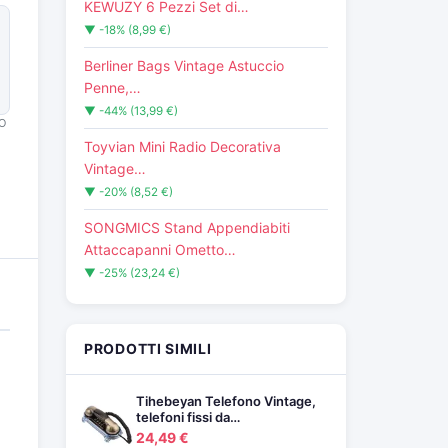
KEWUZY 6 Pezzi Set di…
▼ -18% (8,99 €)
Berliner Bags Vintage Astuccio
Penne,…
▼ -44% (13,99 €)
O
Toyvian Mini Radio Decorativa
Vintage…
▼ -20% (8,52 €)
SONGMICS Stand Appendiabiti
Attaccapanni Ometto…
▼ -25% (23,24 €)
PRODOTTI SIMILI
Tihebeyan Telefono Vintage,
telefoni fissi da…
24,49 €