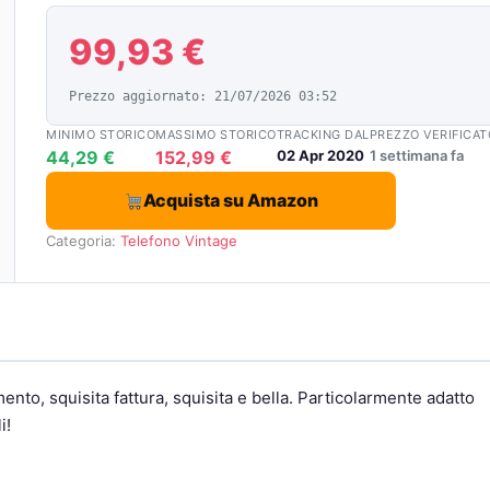
99,93 €
Prezzo aggiornato: 21/07/2026 03:52
MINIMO STORICO
MASSIMO STORICO
TRACKING DAL
PREZZO VERIFICAT
44,29 €
152,99 €
02 Apr 2020
1 settimana fa
Acquista su Amazon
Categoria:
Telefono Vintage
to, squisita fattura, squisita e bella. Particolarmente adatto
i!