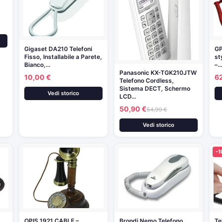
Gigaset DA210 Telefoni
GP
Fisso, Installabile a Parete,
st
Bianco,…
–
Panasonic KX-TGK210JTW
10,00 €
6
Telefono Cordless,
Sistema DECT, Schermo
Vedi storico
LCD…
50,90 €
54,99 €
Vedi storico
-
OPIS 1921 CABLE –
Brondi Nemo Telefono
Te