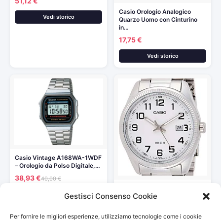
51,12 €
Casio Orologio Analogico
Vedi storico
Quarzo Uomo con Cinturino
in…
17,75 €
Vedi storico
Casio Vintage A168WA-1WDF
– Orologio da Polso Digitale,…
38,93 €
40,00 €
Casio Orologio Analogico al
Vedi storico
Gestisci Consenso Cookie
Quarzo Uomo con Cinturino…
45,40 €
Per fornire le migliori esperienze, utilizziamo tecnologie come i cookie