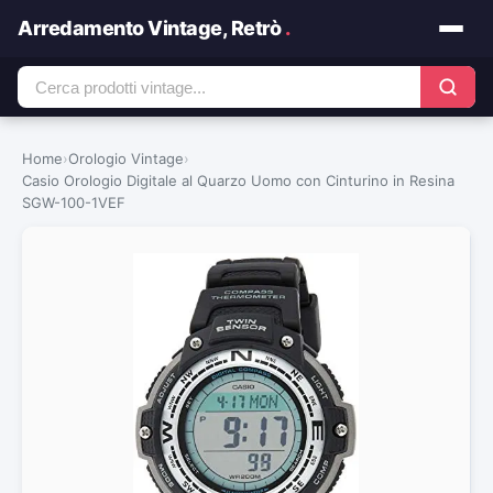
Arredamento Vintage, Retrò
.
Home
›
Orologio Vintage
›
Casio Orologio Digitale al Quarzo Uomo con Cinturino in Resina
SGW-100-1VEF