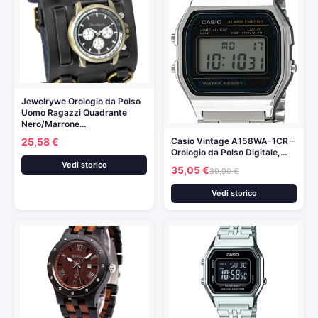
Jewelrywe Orologio da Polso
Uomo Ragazzi Quadrante
Nero/Marrone…
25,58 €
Casio Vintage A158WA-1CR –
Orologio da Polso Digitale,…
Vedi storico
35,05 €
39,90 €
Vedi storico