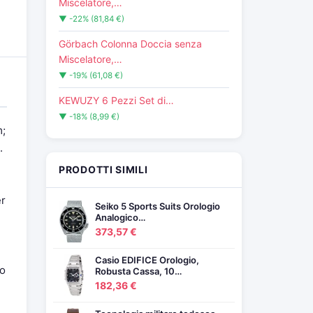
Miscelatore,…
▼ -22% (81,84 €)
Görbach Colonna Doccia senza
Miscelatore,…
▼ -19% (61,08 €)
KEWUZY 6 Pezzi Set di…
▼ -18% (8,99 €)
m;
.
PRODOTTI SIMILI
er
Seiko 5 Sports Suits Orologio
Analogico…
373,57 €
Casio EDIFICE Orologio,
po
Robusta Cassa, 10…
182,36 €