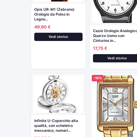
Opis UR-M1 (Zebrano)
Orologio da Polso in
Legno…
49,90 €
Casio Orologio Analogic
Quarzo Uomo con
Vedi storico
Cinturino in…
17,75 €
Vedi storico
-10%
Infinite U-Coperchio alta
qualità, con scheletro
meccanico, numeri…