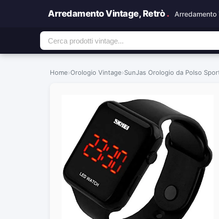
Arredamento Vintage, Retrò
.
Arredamento 
Home
›
Orologio Vintage
›
SunJas Orologio da Polso Spor