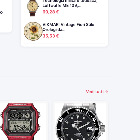
Tecnologia militare tedesca,
Luftwaffe ME 109,…
mo
69,28 €
VIKMARI Vintage Fiori Stile
Orologi da…
35,53 €
Vedi tutti →