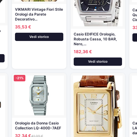
VIKMARI Vintage Fiori Stile
Ca
Orologi da Parete
Qu
Decorativo…
Ci
35,53 €
3
o
Casio EDIFICE Orologio,
Vedi storico
Robusta Cassa, 10 BAR,
Nero,…
182,36 €
Vedi storico
-21%
Orologio da Donna Casio
Ca
Collection LQ-400D-7AEF
LA
da
32,34 €
41,09 €