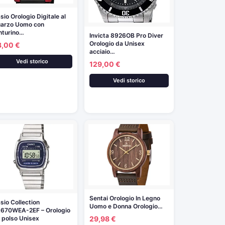
sio Orologio Digitale al
arzo Uomo con
nturino…
Invicta 8926OB Pro Diver
Orologio da Unisex
3,00 €
acciaio…
Vedi storico
129,00 €
Vedi storico
Sentai Orologio In Legno
sio Collection
Uomo e Donna Orologio…
670WEA-2EF – Orologio
29,98 €
 polso Unisex