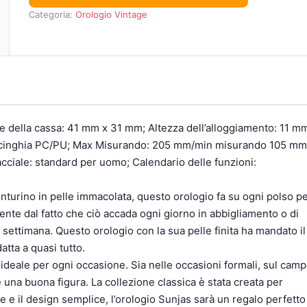
Categoria:
Orologio Vintage
e della cassa: 41 mm x 31 mm; Altezza dell’alloggiamento: 11 m
lla cinghia PC/PU; Max Misurando: 205 mm/min misurando 105 mm
cciale: standard per uomo; Calendario delle funzioni:
cinturino in pelle immacolata, questo orologio fa su ogni polso p
nte dal fatto che ciò accada ogni giorno in abbigliamento o di
 settimana. Questo orologio con la sua pelle finita ha mandato il
atta a quasi tutto.
 ideale per ogni occasione. Sia nelle occasioni formali, sul cam
è una buona figura. La collezione classica è stata creata per
 e il design semplice, l’orologio Sunjas sarà un regalo perfetto