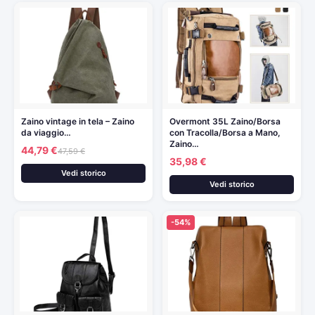
Zaino vintage in tela – Zaino
Overmont 35L Zaino/Borsa
da viaggio…
con Tracolla/Borsa a Mano,
Zaino…
44,79 €
47,59 €
35,98 €
Vedi storico
Vedi storico
-54%