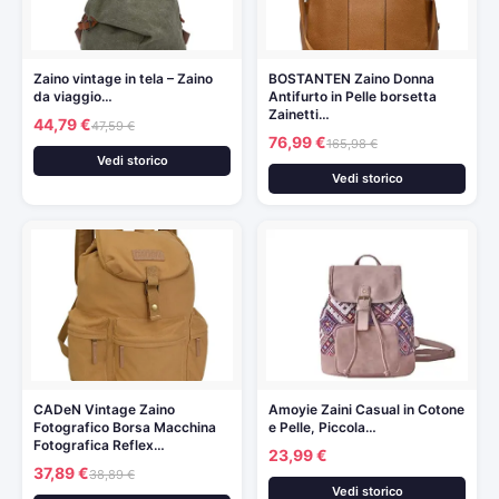
Zaino vintage in tela – Zaino
BOSTANTEN Zaino Donna
da viaggio…
Antifurto in Pelle borsetta
Zainetti…
44,79 €
47,59 €
76,99 €
165,98 €
Vedi storico
Vedi storico
CADeN Vintage Zaino
Amoyie Zaini Casual in Cotone
Fotografico Borsa Macchina
e Pelle, Piccola…
Fotografica Reflex…
23,99 €
37,89 €
38,89 €
Vedi storico