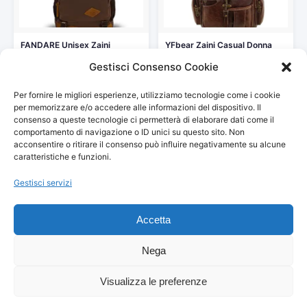
FANDARE Unisex Zaini
YFbear Zaini Casual Donna
Esterna Viaggiare Zainetto
Morbida Pu Pelle Zaino…
Gestisci Consenso Cookie
Cartelle per…
35,99 €
34,99 €
Per fornire le migliori esperienze, utilizziamo tecnologie come i cookie
Vedi storico
Vedi storico
per memorizzare e/o accedere alle informazioni del dispositivo. Il
consenso a queste tecnologie ci permetterà di elaborare dati come il
comportamento di navigazione o ID unici su questo sito. Non
acconsentire o ritirare il consenso può influire negativamente su alcune
caratteristiche e funzioni.
Gestisci servizi
© 2026
Arredamento Vintage, Retrò
— Tutti i prezzi sono
aggiornati automaticamente da Amazon.
Accetta
Partecipante al Programma di Affiliazione Amazon EU, un programma
pubblicitario che consente ai siti di percepire una commissione
pubblicitaria pubblicizzando e fornendo link al sito Amazon.it. I prezzi
Nega
potrebbero variare. Verifica sempre il prezzo finale su Amazon prima
dell'acquisto.
Visualizza le preferenze
© 2026 Danilo Franceschini — Via Amiterno, 40 — 00183 Roma — C.F.
FRNDNL86L30I348Z — P.IVA 01820730677 — All Rights Reserved