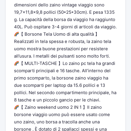
dimensioni dello zaino vintage viaggio sono
19,7×11,8×9,8 pollici (50*25*30cm). E pesa 1335
g. La capacità della borsa da viaggio ha raggiunto
40L. Può ospitare 3-4 giorni di articoli da viaggio.
【 Borsone Tela Uomo di alta qualità 】
Realizzati in tela spessa e robusta, la zaino tela
uomo mostra buone prestazioni per resistere
all’usura. I metalli dei pulsanti sono molto forti.
【 MULTI-TASCHE 】Lo zaino pc tela ha grandi
scomparti principali e 16 tasche. All’interno del
primo scomparto, la borsone zaino viaggio ha
due scomparti per laptop da 15.6 pollici e 13
pollici. Nel secondo compartimento principale, ha
8 tasche e un piccolo gancio per le chiavi.
【 Zaino weekend uomo 2 IN 1 】Il zaino
borsone viaggio uomo può essere usato come
uno zaino, uno borsa a tracolla anche una
borsone . È dotato di 2 spallacci spessi e una