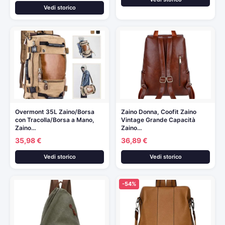
Vedi storico
Overmont 35L Zaino/Borsa
Zaino Donna, Coofit Zaino
con Tracolla/Borsa a Mano,
Vintage Grande Capacità
Zaino…
Zaino…
35,98 €
36,89 €
Vedi storico
Vedi storico
-54%