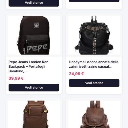
Vedi storico
Pepe Jeans London Ren
Honeymall donna annata della
Backpack – Portafogli
zaini rivetti zaino casual…
Bambino,…
24,99 €
39,99 €
Vedi storico
Vedi storico