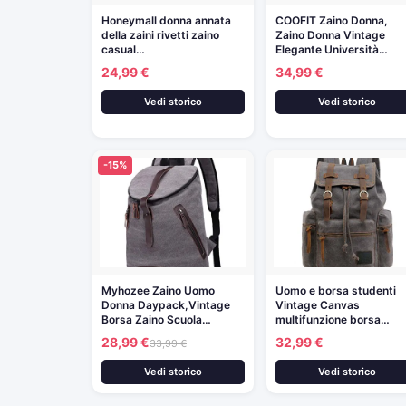
Honeymall donna annata
COOFIT Zaino Donna,
della zaini rivetti zaino
Zaino Donna Vintage
casual…
Elegante Università…
24,99 €
34,99 €
Vedi storico
Vedi storico
-15%
Myhozee Zaino Uomo
Uomo e borsa studenti
Donna Daypack,Vintage
Vintage Canvas
Borsa Zaino Scuola…
multifunzione borsa…
28,99 €
32,99 €
33,99 €
Vedi storico
Vedi storico