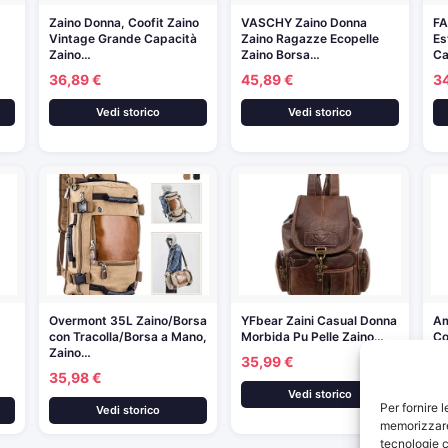
Zaino Donna, Coofit Zaino
VASCHY Zaino Donna
FA
Vintage Grande Capacità
Zaino Ragazze Ecopelle
Es
Zaino…
Zaino Borsa…
Ca
36,89 €
45,89 €
3
Vedi storico
Vedi storico
Overmont 35L Zaino/Borsa
YFbear Zaini Casual Donna
Am
con Tracolla/Borsa a Mano,
Morbida Pu Pelle Zaino…
Co
Zaino…
35,99 €
2
35,98 €
Vedi storico
Per fornire 
Vedi storico
memorizzare 
tecnologie c