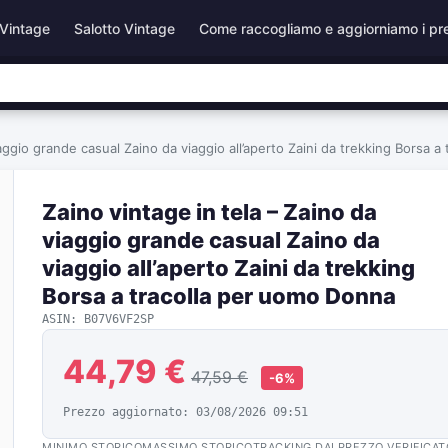
Vintage
Salotto Vintage
Come raccogliamo e aggiorniamo i pr
iaggio grande casual Zaino da viaggio all’aperto Zaini da trekking Borsa 
Zaino vintage in tela – Zaino da
viaggio grande casual Zaino da
viaggio all’aperto Zaini da trekking
Borsa a tracolla per uomo Donna
ASIN: B07V6VF2SP
44,79 €
47,59 €
-6%
Prezzo aggiornato: 03/08/2026 09:51
MINIMO STORICO
MASSIMO STORICO
TRACKING DAL
PREZZO VERIFICAT