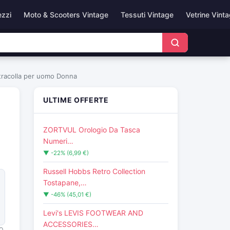
ezzi
Moto & Scooters Vintage
Tessuti Vintage
Vetrine Vint
a tracolla per uomo Donna
ULTIME OFFERTE
ZORTVUL Orologio Da Tasca
Numeri…
▼ -22% (6,99 €)
Russell Hobbs Retro Collection
Tostapane,…
▼ -46% (45,01 €)
Levi's LEVIS FOOTWEAR AND
ACCESSORIES…
O