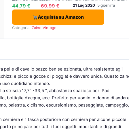
44,79 €
69,99 €
21 Lug 2020
5 giorni fa
Acquista su Amazon
Categoria:
Zaino Vintage
 pelle di cavallo pazzo ben selezionata, ultra resistente agli
(schizzi e piccole gocce di pioggia) e davvero unica. Questo zain
n uso quotidiano intenso.
a striscia 17,7” -33,5 “, abbastanza spazioso per iPad,
o, bottiglie d’acqua, ecc. Prefetto per uomini e donne di andar
ismo, palestra, ciclismo, escursionismo, passeggiate, campeggio,
 cerniera e 1 tasca posteriore con cerniera per alcune piccole
rto principale per tutti i tuoi oggetti importanti e di grandi