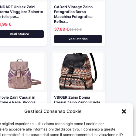
NDARE Unisex Zaini
CADeN Vintage Zaino
terna Viaggiare Zainetto
Fotografico Borsa
rtelle per…
Macchina Fotografica
Reflex…
4,99 €
37,89 €
38,89 €
Vedi storico
Vedi storico
oyie Zaini Casual in
VBIGER Zaino Donna
tone e Pelle, Piccola…
Casual Zaino Zaino Scuola
Canavas…
3,99 €
Gestisci Consenso Cookie
25,99 €
Vedi storico
le migliori esperienze, utilizziamo tecnologie come i cookie per
Vedi storico
e/o accedere alle informazioni del dispositivo. Il consenso a queste
i permetterà di elaborare dati come il comportamento di navigazione o ID