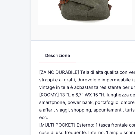
Descrizione
[ZAINO DURABILE] Tela di alta qualità con vera
strappi e ai graffi, durevole e impermeabile 
vintage in tela è abbastanza resistente per u
[ROOMY] 13 “L x 6,7” WX 15 “H, lunghezza dell
smartphone, power bank, portafoglio, ombrell
a affari, viaggi, shopping, appuntamenti, tur
ecc.
[MULTI POCKET] Esterno: 1 tasca frontale con
cose di uso frequente. Interno: 1 ampio scompa