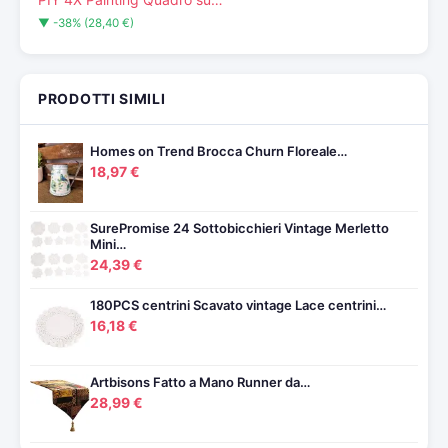
▼ -38% (28,40 €)
PRODOTTI SIMILI
Homes on Trend Brocca Churn Floreale…
18,97 €
SurePromise 24 Sottobicchieri Vintage Merletto
Mini…
24,39 €
180PCS centrini Scavato vintage Lace centrini…
16,18 €
Artbisons Fatto a Mano Runner da…
28,99 €