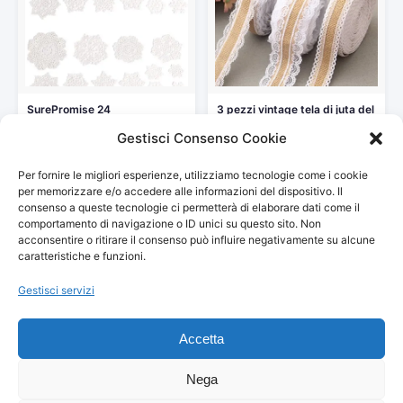
SurePromise 24
3 pezzi vintage tela di juta del
Sottobicchieri Vintage
nastro…
Gestisci Consenso Cookie
Merletto Mini centrini 7…
8,99 €
24,39 €
Per fornire le migliori esperienze, utilizziamo tecnologie come i cookie
Vedi storico
Vedi storico
per memorizzare e/o accedere alle informazioni del dispositivo. Il
consenso a queste tecnologie ci permetterà di elaborare dati come il
comportamento di navigazione o ID unici su questo sito. Non
acconsentire o ritirare il consenso può influire negativamente su alcune
caratteristiche e funzioni.
Gestisci servizi
© 2026
Arredamento Vintage, Retrò
— Tutti i prezzi sono
aggiornati automaticamente da Amazon.
Accetta
Partecipante al Programma di Affiliazione Amazon EU, un programma
pubblicitario che consente ai siti di percepire una commissione
pubblicitaria pubblicizzando e fornendo link al sito Amazon.it. I prezzi
Nega
potrebbero variare. Verifica sempre il prezzo finale su Amazon prima
dell'acquisto.