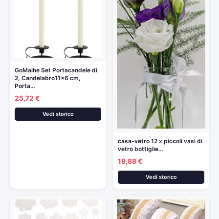
GoMaihe Set Portacandele di
2, Candelabro11x6 cm,
Porta…
25,72 €
Vedi storico
casa-vetro 12 x piccoli vasi di
vetro bottiglie…
19,88 €
Vedi storico