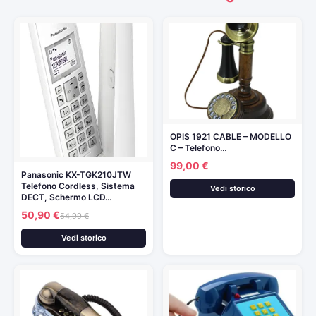
OPIS 1921 CABLE – MODELLO
C – Telefono…
99,00 €
Panasonic KX-TGK210JTW
Telefono Cordless, Sistema
Vedi storico
DECT, Schermo LCD…
50,90 €
54,99 €
Vedi storico