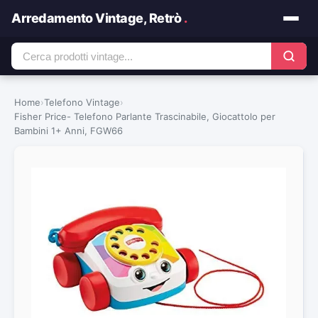
Arredamento Vintage, Retrò
.
Home
›
Telefono Vintage
›
Fisher Price- Telefono Parlante Trascinabile, Giocattolo per
Bambini 1+ Anni, FGW66