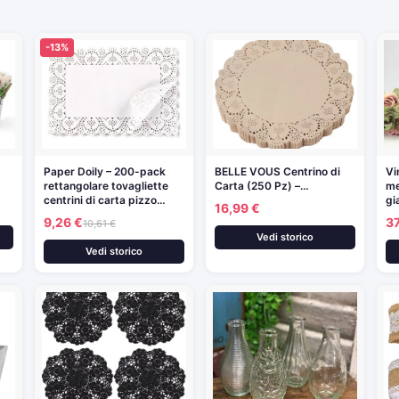
-13%
Paper Doily – 200-pack
BELLE VOUS Centrino di
Vi
rettangolare tovagliette
Carta (250 Pz) –…
me
centrini di carta pizzo…
gi
16,99 €
9,26 €
37
10,61 €
Vedi storico
Vedi storico