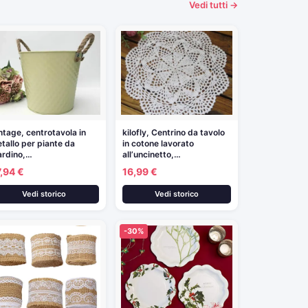
Vedi tutti →
ntage, centrotavola in
kilofly, Centrino da tavolo
tallo per piante da
in cotone lavorato
ardino,…
all’uncinetto,…
,94 €
16,99 €
Vedi storico
Vedi storico
-30%