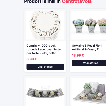
Prodotti simili in
Centrotavola
Centrini – 1000-pack
GoMaihe 3 Pezzi Fiori
rotonda Lace tovagliette
Artificiali in Vaso, 11…
per torte, dolci, cotto…
18,99 €
8,99 €
Vedi storico
Vedi storico