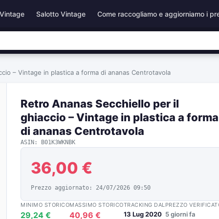
Vintage
Salotto Vintage
Come raccogliamo e aggiorniamo i pr
ccio – Vintage in plastica a forma di ananas Centrotavola
Retro Ananas Secchiello per il
ghiaccio – Vintage in plastica a forma
di ananas Centrotavola
ASIN: B01K3WKNBK
36,00 €
Prezzo aggiornato: 24/07/2026 09:50
MINIMO STORICO
MASSIMO STORICO
TRACKING DAL
PREZZO VERIFICAT
29,24 €
40,96 €
13 Lug 2020
5 giorni fa