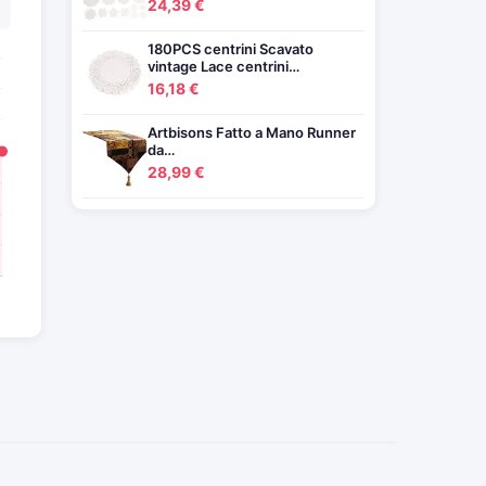
24,39 €
180PCS centrini Scavato
vintage Lace centrini…
16,18 €
Artbisons Fatto a Mano Runner
da…
28,99 €