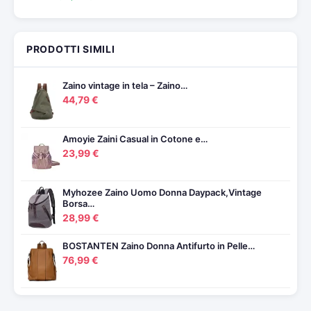
PRODOTTI SIMILI
Zaino vintage in tela – Zaino…
44,79 €
Amoyie Zaini Casual in Cotone e…
23,99 €
Myhozee Zaino Uomo Donna Daypack,Vintage
Borsa…
28,99 €
BOSTANTEN Zaino Donna Antifurto in Pelle…
76,99 €