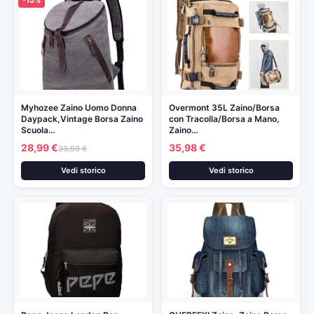
Myhozee Zaino Uomo Donna
Overmont 35L Zaino/Borsa
Daypack,Vintage Borsa Zaino
con Tracolla/Borsa a Mano,
Scuola…
Zaino…
28,99 €
35,98 €
33,99 €
Vedi storico
Vedi storico