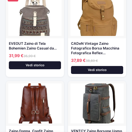
EVEOUT Zaino di Tela
CADeN Vintage Zaino
Bohemien Zaino Casual da…
Fotografico Borsa Macchina
Fotografica Reflex…
31,99 €
35,99 €
37,89 €
38,89 €
Vedi storico
Vedi storico
Zaino Donna, Coofit Zaino
VENTCY Zaino Borsone Uomo