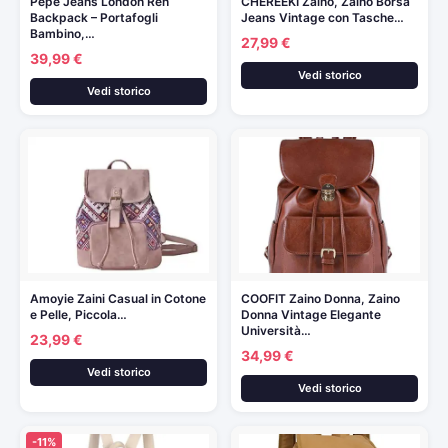
Pepe Jeans London Ren
CHEREEKI Zaino, Zaino Borsa
Backpack – Portafogli
Jeans Vintage con Tasche…
Bambino,…
27,99 €
39,99 €
Vedi storico
Vedi storico
Amoyie Zaini Casual in Cotone
COOFIT Zaino Donna, Zaino
e Pelle, Piccola…
Donna Vintage Elegante
Università…
23,99 €
34,99 €
Vedi storico
Vedi storico
-11%