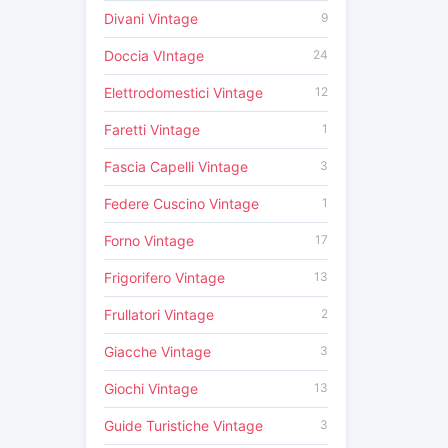
Divani Vintage
9
Doccia VIntage
24
Elettrodomestici Vintage
12
Faretti Vintage
1
Fascia Capelli Vintage
3
Federe Cuscino Vintage
1
Forno Vintage
17
Frigorifero Vintage
13
Frullatori Vintage
2
Giacche Vintage
3
Giochi Vintage
13
Guide Turistiche Vintage
3