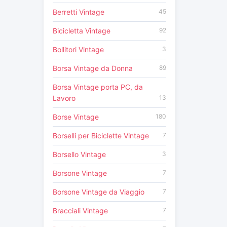
Berretti Vintage
45
Bicicletta Vintage
92
Bollitori Vintage
3
Borsa Vintage da Donna
89
Borsa Vintage porta PC, da
Lavoro
13
Borse Vintage
180
Borselli per Biciclette Vintage
7
Borsello Vintage
3
Borsone Vintage
7
Borsone Vintage da Viaggio
7
Bracciali Vintage
7