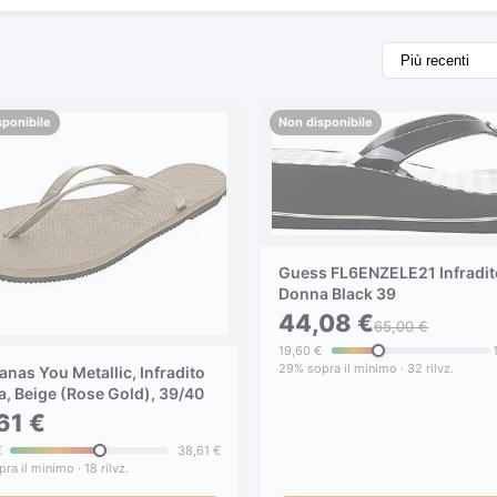
sponibile
Non disponibile
Guess FL6ENZELE21 Infradit
Donna Black 39
44,08 €
65,00 €
19,60 €
29% sopra il minimo · 32 rilvz.
anas You Metallic, Infradito
, Beige (Rose Gold), 39/40
61 €
€
38,61 €
ra il minimo · 18 rilvz.