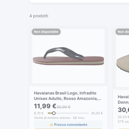
4 prodotti
Non disponibile
Non di
Havaianas Brasil Logo, Infradito
Havai
Unisex Adulto, Rosso Amazonia,
Donna
45/46
11,99 €
30,00 €
30,
8,70 €
30,00 €
20,20 
Vicino al minimo storico · 58 rilvz.
57% sop
Prezzo conveniente