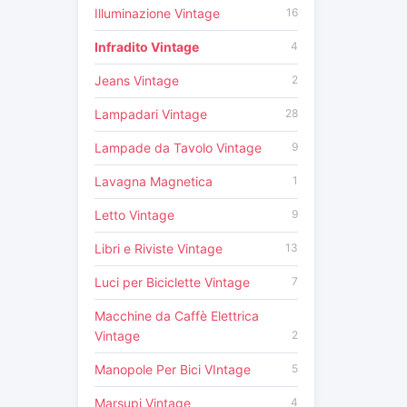
Illuminazione Vintage
16
Infradito Vintage
4
Jeans Vintage
2
Lampadari Vintage
28
Lampade da Tavolo Vintage
9
Lavagna Magnetica
1
Letto Vintage
9
Libri e Riviste Vintage
13
Luci per Biciclette Vintage
7
Macchine da Caffè Elettrica
Vintage
2
Manopole Per Bici VIntage
5
Marsupi Vintage
4