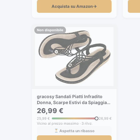
→
Acquista su Amazon
Non disponibile
gracosy Sandali Piatti Infradito
Donna, Scarpe Estivi da Spiaggia
2019 Tacco Bassi Open Toe
26,99 €
Sandali Eleganti Gioiello Casual
25,99 €
26,99 €
Strass Elastico Anti Scivolo
Vicino al prezzo massimo · 3 rilvz.
Grande Blu Beige Nero Argento
Aspetta un ribasso